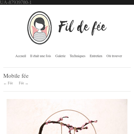
UA-87939780-1
Accueil
Il était une fois
Galerie
Techniques
Entretien
Où trouver
Mobile fée
← Fée
Fée →