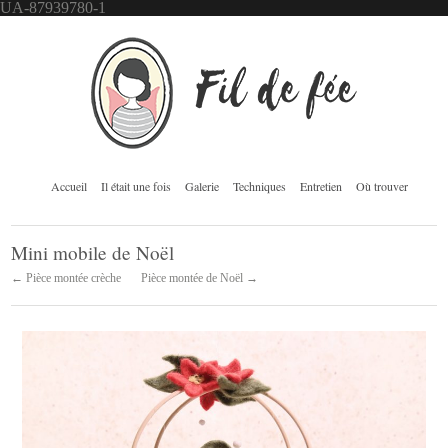
UA-87939780-1
Accueil
Il était une fois
Galerie
Techniques
Entretien
Où trouver
Mini mobile de Noël
← Pièce montée crèche
Pièce montée de Noël →